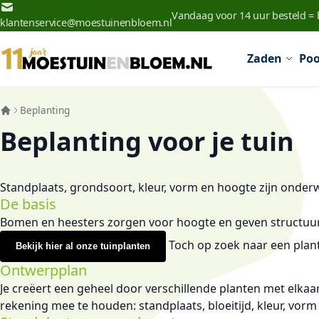
Ga naar de inhoud
Vandaag voor 14 uur besteld =
klantenservice@moestuinenbloem.nl
Zaden
Poo
Beplanting
Beplanting voor je tuin
Standplaats, grondsoort, kleur, vorm en hoogte zijn onderwe
De basis
Bomen en heesters zorgen voor hoogte en geven structuur. 
Toch op zoek naar een plant
Bekijk hier al onze tuinplanten
Ontwerpplan
Je creëert een geheel door verschillende planten met elka
rekening mee te houden: standplaats, bloeitijd, kleur, vor