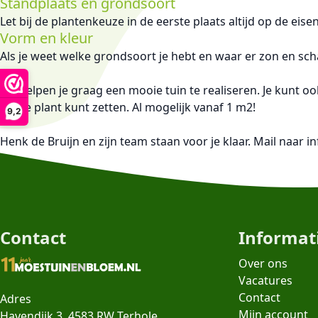
Standplaats en grondsoort
Let bij de plantenkeuze in de eerste plaats altijd op de eis
Vorm en kleur
Als je weet welke grondsoort je hebt en waar er zon en sch
Wij helpen je graag een mooie tuin te realiseren. Je kunt o
welke plant kunt zetten. Al mogelijk vanaf 1 m2!
9,2
Henk de Bruijn en zijn team staan voor je klaar. Mail naar 
Contact
Informat
Over ons
Vacatures
Contact
Adres
Mijn account
Havendijk 3, 4583 RW Terhole