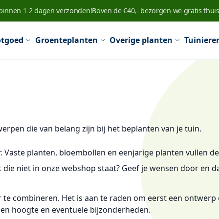
 binnen 1-2 dagen verzonden!
Boven de €40,- bezorgen we gratis thuis
tgoed
Groenteplanten
Overige planten
Tuiniere
rpen die van belang zijn bij het beplanten van je tuin.
Vaste planten, bloembollen en eenjarige planten vullen de
 die niet in onze webshop staat? Geef je wensen door en da
ar te combineren. Het is aan te raden om eerst een ontwerp
m en hoogte en eventuele bijzonderheden.