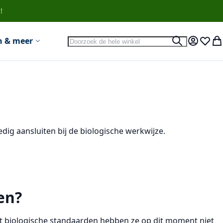
!
Search
n & meer
Search
Account
Verlan
Wi
dig aansluiten bij de biologische werkwijze.
en?
et biologische standaarden hebben ze op dit moment niet