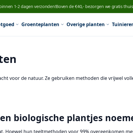
 binnen 1-2 dagen verzonden!
Boven de €40,- bezorgen we gratis thuis
tgoed
Groenteplanten
Overige planten
Tuiniere
ten
cht voor de natuur. Ze gebruiken methoden die vrijwel volle
n biologische plantjes noem
ificaat. Hoewel hun teeltmethoden voor 99% overeenkomen m