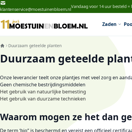
Ga naar de inhoud
Vandaag voor 14 uur besteld =
klantenservice@moestuinenbloem.nl
Zaden
Poo
Duurzaam geteelde planten
Duurzaam geteelde plan
Onze leverancier teelt onze plantjes met veel zorg en aanda
Geen chemische bestrijdingsmiddelen
Het gebruik van natuurlijke bemesting
Het gebruik van duurzame technieken
Waarom mogen ze het dan gee
De term ‘bio” is beschermd en vereist een officieel cert