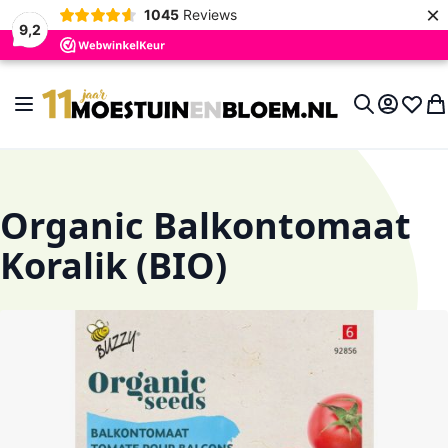
×
1045
Reviews
9,2
Ga naar de inhoud
Toggle Nav
Account
Verlan
Wi
Search
Organic Balkontomaat
Koralik (BIO)