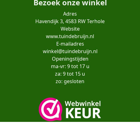
Bezoek onze winkel
Adres
Havendijk 3, 4583 RW Terhole
Website
www.tuindebruijn.nl
E-mailadres
winkel@tuindebruijn.nl
Openingstijden
ma-vr: 9 tot 17 u
za: 9 tot 15 u
zo: gesloten
Copyright© moestuinenbloem.nl