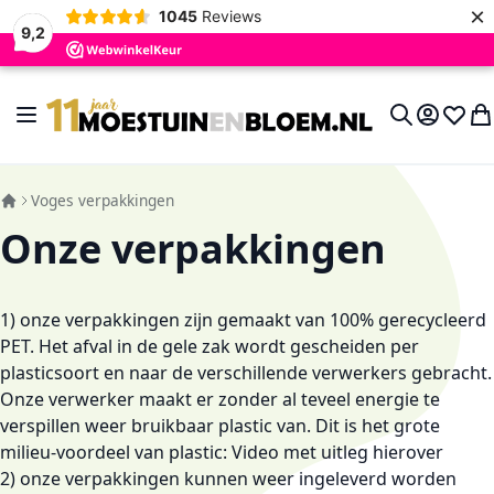
×
1045
Reviews
9,2
Ga naar de inhoud
Toggle Nav
Account
Verlan
Wi
Search
Voges verpakkingen
Onze verpakkingen
1) onze verpakkingen zijn gemaakt van 100% gerecycleerd
PET. Het afval in de gele zak wordt gescheiden per
plasticsoort en naar de verschillende verwerkers gebracht.
Onze verwerker maakt er zonder al teveel energie te
verspillen weer bruikbaar plastic van. Dit is het grote
milieu-voordeel van plastic:
Video met uitleg hierover
2) onze verpakkingen kunnen weer ingeleverd worden