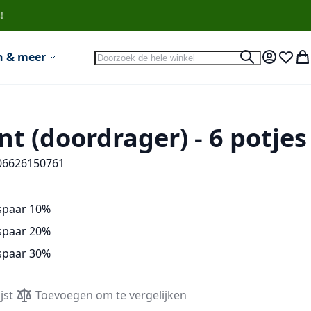
!
Search
n & meer
Search
Account
Verlan
Wi
t (doordrager) - 6 potjes
06626150761
spaar
10
%
spaar
20
%
spaar
30
%
jst
Toevoegen om te vergelijken