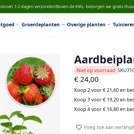
 binnen 1-2 dagen verzonden!
Boven de €40,- bezorgen we gratis thuis
tgoed
Groenteplanten
Overige planten
Tuiniere
Aardbeiplan
Niet op voorraad
SKU
71
€ 24,00
Koop 2 voor
€ 21,60
en
be
Koop 3 voor
€ 19,20
en
be
Koop 4 voor
€ 16,80
en
be
Voeg toe aan verlangli