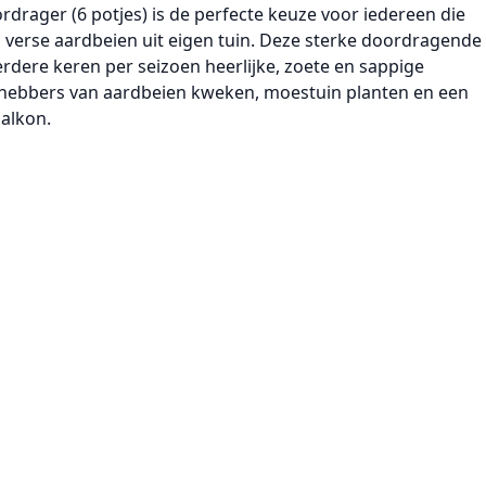
ordrager (6 potjes)
is de perfecte keuze voor iedereen die
n
verse aardbeien uit eigen tuin
. Deze sterke
doordragende
dere keren per seizoen heerlijke,
zoete en sappige
efhebbers van
aardbeien kweken
,
moestuin planten
en een
balkon.