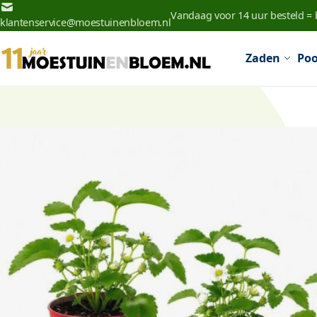
Ga naar de inhoud
Vandaag voor 14 uur besteld =
klantenservice@moestuinenbloem.nl
Zaden
Poo