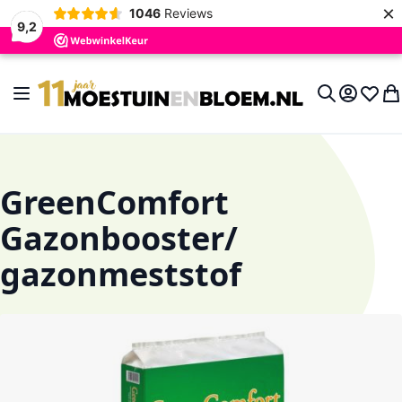
×
1046
Reviews
9,2
Ga naar de inhoud
Toggle Nav
Account
Verlan
Wi
Search
GreenComfort
Gazonbooster/
gazonmeststof