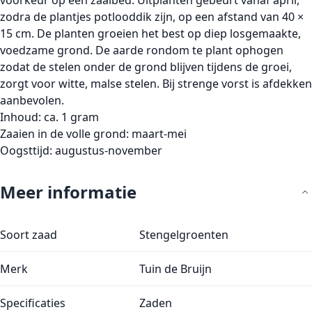
voorkeur op een zaaibed. Uitplanten gebeurt vanaf april,
zodra de plantjes potlooddik zijn, op een afstand van 40 ×
15 cm. De planten groeien het best op diep losgemaakte,
voedzame grond. De aarde rondom te plant ophogen
zodat de stelen onder de grond blijven tijdens de groei,
zorgt voor witte, malse stelen. Bij strenge vorst is afdekken
aanbevolen.
Inhoud: ca. 1 gram
Zaaien in de volle grond: maart-mei
Oogsttijd: augustus-november
Meer informatie
Meer informatie
Soort zaad
Stengelgroenten
Merk
Tuin de Bruijn
Specificaties
Zaden