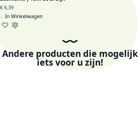
€ 6,39
In Winkelwagen
Voeg toe aan verlanglijst
Toevoegen om te vergelijken
Andere producten die mogelijk
iets voor u zijn!