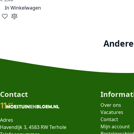
In Winkelwagen
Voeg toe aan verlanglijst
Toevoegen om te vergelijken
Andere 
Contact
Informat
Over ons
Vacatures
Contact
Adres
Mijn account
Havendijk 3, 4583 RW Terhole
Bestelgeschie