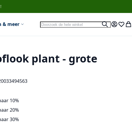
!
Search
n & meer
Search
Account
Verlan
Wi
flook plant - grote
20033494563
paar
10
%
paar
20
%
paar
30
%