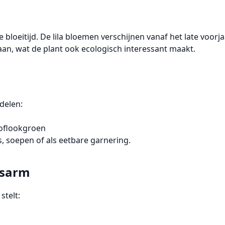
e bloeitijd
. De lila bloemen verschijnen vanaf het late voorj
an, wat de plant ook ecologisch interessant maakt.
delen
:
knoflookgroen
s, soepen of als eetbare garnering.
dsarm
stelt: