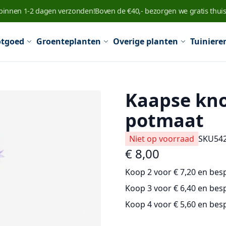
 binnen 1-2 dagen verzonden!
Boven de €40,- bezorgen we gratis thuis
tgoed
Groenteplanten
Overige planten
Tuiniere
Kaapse kno
potmaat
Niet op voorraad
SKU
54
€ 8,00
Koop 2 voor
€ 7,20
en
bes
Koop 3 voor
€ 6,40
en
bes
Koop 4 voor
€ 5,60
en
bes