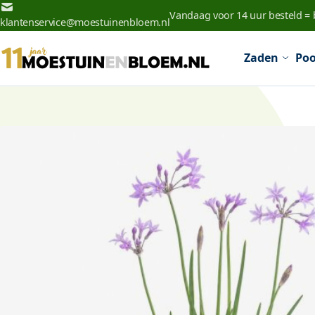
Ga naar de inhoud
Vandaag voor 14 uur besteld =
klantenservice@moestuinenbloem.nl
Zaden
Poo