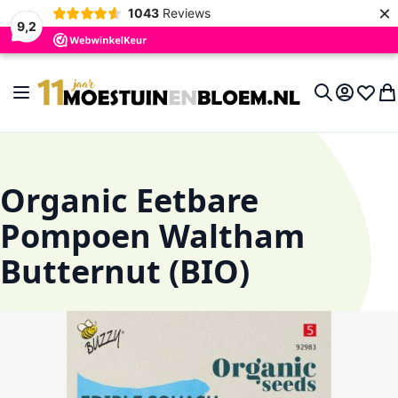
×
1043
Reviews
9,2
Ga naar de inhoud
Toggle Nav
Account
Verlan
Wi
Search
Organic Eetbare
Pompoen Waltham
Butternut (BIO)