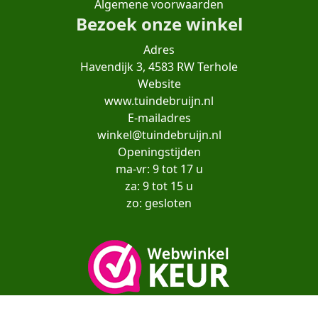
Algemene voorwaarden
Bezoek onze winkel
Adres
Havendijk 3, 4583 RW Terhole
Website
www.tuindebruijn.nl
E-mailadres
winkel@tuindebruijn.nl
Openingstijden
ma-vr: 9 tot 17 u
za: 9 tot 15 u
zo: gesloten
Copyright© moestuinenbloem.nl