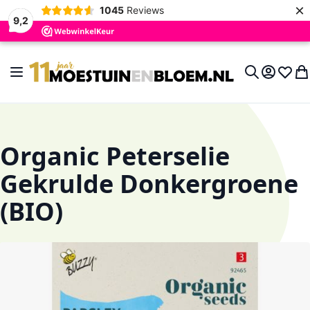
×
1045
Reviews
9,2
Ga naar de inhoud
Toggle Nav
Account
Verlan
Wi
Search
Organic Peterselie
Gekrulde Donkergroene
(BIO)