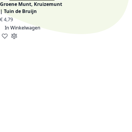
Groene Munt, Kruizemunt
| Tuin de Bruijn
€ 4,79
In Winkelwagen
Voeg toe aan verlanglijst
Toevoegen om te vergelijken