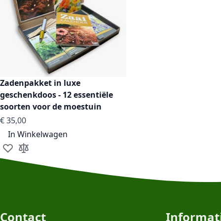
Zadenpakket in luxe
geschenkdoos - 12 essentiële
soorten voor de moestuin
€ 35,00
In Winkelwagen
Voeg toe aan verlanglijst
Toevoegen om te vergelijken
Contact
Informat