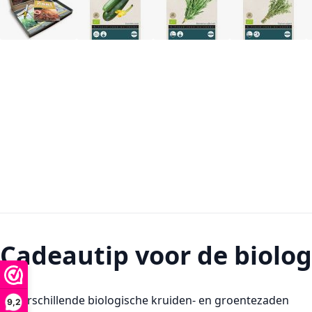
Cadeautip voor de biolog
12 verschillende biologische kruiden- en groentezaden
9,2