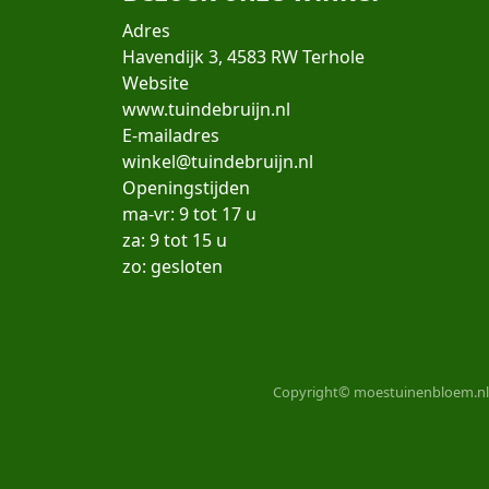
Adres
Havendijk 3, 4583 RW Terhole
Website
www.tuindebruijn.nl
E-mailadres
winkel@tuindebruijn.nl
Openingstijden
ma-vr: 9 tot 17 u
za: 9 tot 15 u
zo: gesloten
Copyright© moestuinenbloem.nl