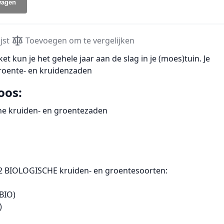
wagen
jst
Toevoegen om te vergelijken
t kun je het gehele jaar aan de slag in je (moes)tuin. Je
roente- en kruidenzaden
oos:
che kruiden- en groentezaden
12 BIOLOGISCHE kruiden- en groentesoorten:
BIO)
)