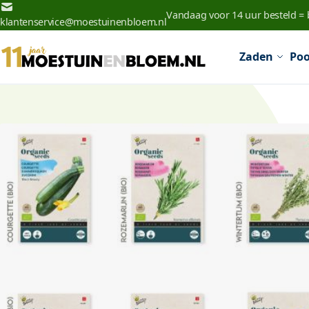
Ga naar de inhoud
Vandaag voor 14 uur besteld =
klantenservice@moestuinenbloem.nl
Zaden
Poo