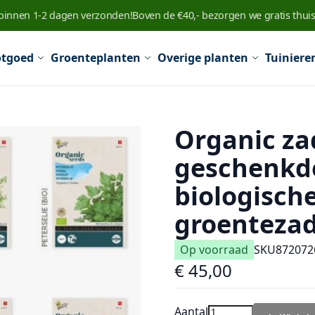
 binnen 1-2 dagen verzonden!
Boven de €40,- bezorgen we gratis thuis
tgoed
Groenteplanten
Overige planten
Tuiniere
Organic za
geschenkdo
biologisch
groentezad
Op voorraad
SKU
872072
€ 45,00
Aantal