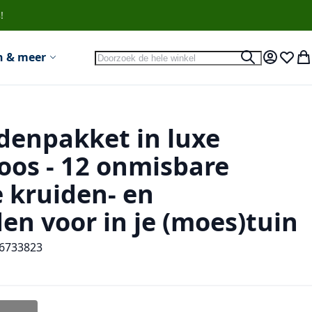
!
Search
n & meer
Search
Account
Verlan
Wi
denpakket in luxe
os - 12 onmisbare
e kruiden- en
en voor in je (moes)tuin
6733823