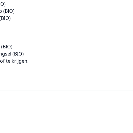
IO)
o (BIO)
 (BIO)
(BIO)
gsel (BIO)
f te krijgen.