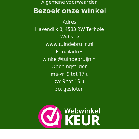
Algemene voorwaarden
Bezoek onze winkel
Adres
Havendijk 3, 4583 RW Terhole
Website
www.tuindebruijn.nl
E-mailadres
winkel@tuindebruijn.nl
Openingstijden
ma-vr: 9 tot 17 u
za: 9 tot 15 u
zo: gesloten
Copyright© moestuinenbloem.nl