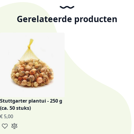
Gerelateerde producten
Stuttgarter plantui - 250 g
(ca. 50 stuks)
€ 5,00
Voeg toe aan verlanglijst
Toevoegen om te vergelijken