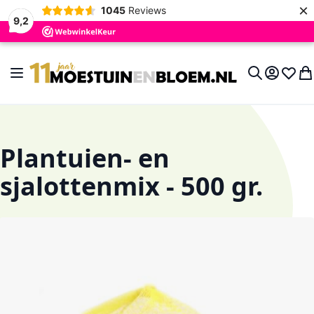
×
1045
Reviews
9,2
Ga naar de inhoud
Toggle Nav
Account
Verlan
Wi
Search
Plantuien- en
sjalottenmix - 500 gr.