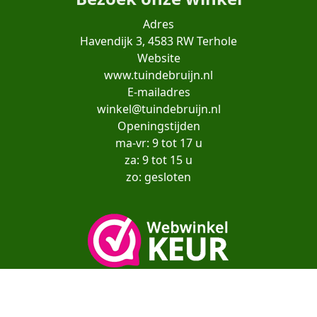
Adres
Havendijk 3, 4583 RW Terhole
Website
www.tuindebruijn.nl
E-mailadres
winkel@tuindebruijn.nl
Openingstijden
ma-vr: 9 tot 17 u
za: 9 tot 15 u
zo: gesloten
Copyright© moestuinenbloem.nl