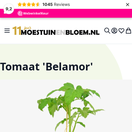
×
1045
Reviews
9,2
Ga naar de inhoud
Toggle Nav
Account
Verlan
Wi
Search
Tomaat 'Belamor'