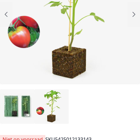
Niet op voorraad
SKU
5425012133143