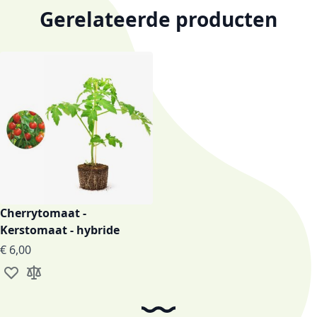
Gerelateerde producten
Cherrytomaat -
Kerstomaat - hybride
€ 6,00
Voeg toe aan verlanglijst
Toevoegen om te vergelijken