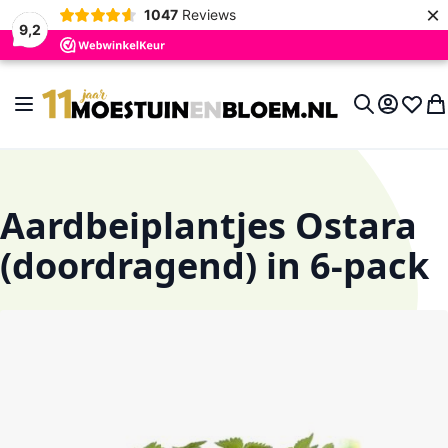
×
1047
Reviews
9,2
Ga naar de inhoud
Toggle Nav
Account
Verlan
Wi
Search
Aardbeiplantjes Ostara
(doordragend) in 6-pack