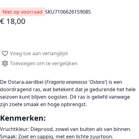
Niet op voorraad
SKU
7106626159085
€ 18,00
Voeg toe aan verlanglijst
Toevoegen om te vergelijken
De
Ostara-aardbei
(
Fragaria ananassa 'Ostara'
) is een
doordragend ras
, wat betekent dat je gedurende het hele
seizoen kunt blijven oogsten. Dit ras is geliefd vanwege
zijn
zoete smaak
en
hoge opbrengst
.
Kenmerken:
Vruchtkleur
: Dieprood, zowel van buiten als van binnen.
Smaak
: Zoet en sappig, met een lichte zuurtoon.