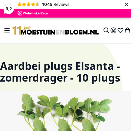
×
1045
Reviews
9,2
Ga naar de inhoud
Toggle Nav
Account
Verlan
Wi
Search
Aardbei plugs Elsanta -
zomerdrager - 10 plugs