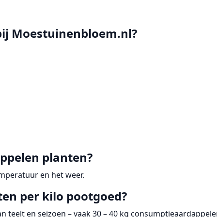
ij Moestuinenbloem.nl?
ppelen planten?
mperatuur en het weer.
en per kilo pootgoed?
van teelt en seizoen – vaak
30 – 40 kg
consumptieaardappele