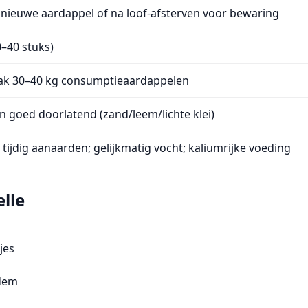
s nieuwe aardappel of na loof-afsterven voor bewaring
0–40 stuks
)
aak
30–40 kg
consumptieaardappelen
en goed doorlatend (zand/leem/lichte klei)
ijdig aanaarden; gelijkmatig vocht; kaliumrijke voeding
lle
jes
odem