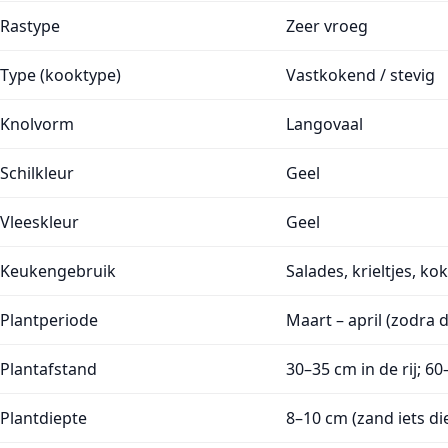
Rastype
Zeer vroeg
Type (kooktype)
Vastkokend / stevig
Knolvorm
Langovaal
Schilkleur
Geel
Vleeskleur
Geel
Keukengebruik
Salades, krieltjes, ko
Plantperiode
Maart – april (zodra 
Plantafstand
30–35 cm in de rij; 6
Plantdiepte
8–10 cm (zand iets die