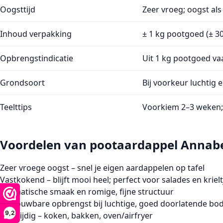
Oogsttijd
Zeer vroeg; oogst al
Inhoud verpakking
± 1 kg pootgoed (±
3
Opbrengstindicatie
Uit 1 kg pootgoed v
Grondsoort
Bij voorkeur luchtig 
Teelttips
Voorkiem 2–3 weken; t
Voordelen van pootaardappel Annabe
Zeer vroege oogst
– snel je eigen aardappelen op tafel
Vastkokend
– blijft mooi heel; perfect voor salades en krielt
Aromatische smaak
en romige, fijne structuur
Betrouwbare opbrengst
bij luchtige, goed doorlatende b
9,2
Veelzijdig
– koken, bakken, oven/airfryer