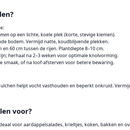
len?
le
:
emen
op een lichte, koele plek (korte, stevige kiemen).
nde bodem. Vermijd natte, koudblijvende plekken.
n en
60 cm
tussen de rijen. Plantdiepte
8–10 cm
.
ijn; herhaal na 2–3 weken voor optimale knolvorming.
e smaak, of na loof-afsterven voor betere bewaring.
lchen helpt vocht vasthouden en beperkt onkruid. Vermijd 
len voor?
deaal voor
aardappelsalades
,
krieltjes
, koken, bakken en ov