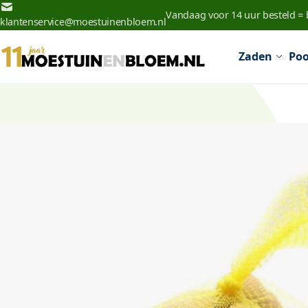
Ga naar de inhoud
Vandaag voor 14 uur besteld =
klantenservice@moestuinenbloem.nl
Zaden
Poo