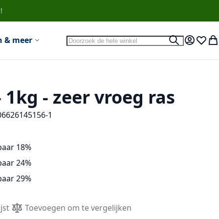
!
Search
n & meer
Search
Account
Verlan
Wi
 1kg - zeer vroeg ras
06626145156-1
paar
18
%
paar
24
%
paar
29
%
jst
Toevoegen om te vergelijken