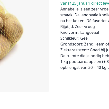
Vanaf 25 januari direct le
Annabelle
is een zeer vro
smaak. De langovale knolle
na het koken. Dé favoriet
Rijptijd:
Zeer vroeg
Knolvorm:
Langovaal
Schilkleur:
Geel
Grondsoort:
Zand, leem of 
Ziekteresistent:
Goed bij ju
De ruimte die je nodig he
1 kg pootaardappelen (± 3
opbrengst van
30 – 40 kg
c