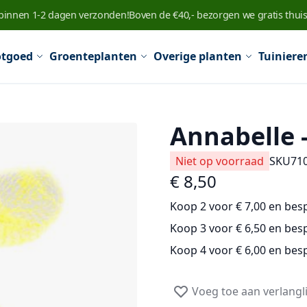
 binnen 1-2 dagen verzonden!
Boven de €40,- bezorgen we gratis thuis
tgoed
Groenteplanten
Overige planten
Tuiniere
Annabelle -
Niet op voorraad
SKU
71
€ 8,50
Koop 2 voor
€ 7,00
en
bes
Koop 3 voor
€ 6,50
en
bes
Koop 4 voor
€ 6,00
en
bes
Voeg toe aan verlangli