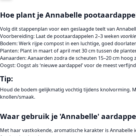
Hoe plant je Annabelle pootaardappe
Volg dit stappenplan voor een geslaagde teelt van
Annabel
Voorbereiding:
Laat de pootaardappelen 2–3 weken
voorki
Bodem:
Werk rijpe compost in een luchtige, goed doorlate
Planten:
Plant in maart of april met
30 cm
tussen de plante
Aanaarden:
Aanaarden zodra de scheuten
15–20 cm
hoog z
Oogst:
Oogst als ‘nieuwe aardappel’ voor de meest verfijnd
Tip:
Houd de bodem gelijkmatig vochtig tijdens knolvorming. Mu
knollen/smaak.
Waar gebruik je 'Annabelle' aardappe
Met haar
vastkokende
,
aromatische
karakter is
Annabelle
i