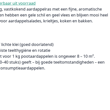
verbaar uit voorraad
eg, vastkokend aardappelras met een fijne, aromatische
n hebben een gele schil en geel vlees en blijven mooi heel
 voor
aardappelsalades
,
krieltjes
, koken en bakken.
lichte klei (goed doorlatend)
iste teelthygiëne en rotatie
bt voor
1 kg pootaardappelen
is ongeveer
8 – 10 m²
.
0–40 stuks)
geeft – bij goede teeltomstandigheden – een
onsumptieaardappelen.