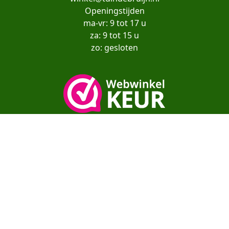
Openingstijden
ma-vr: 9 tot 17 u
za: 9 tot 15 u
zo: gesloten
Copyright© moestuinenbloem.nl