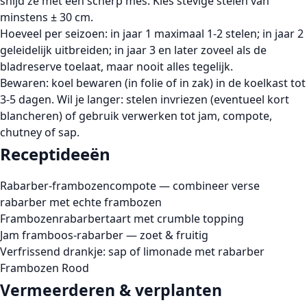
snijd ze met een scherp mes. Kies stevige stelen van
minstens ± 30 cm.
Hoeveel per seizoen:
in jaar 1 maximaal 1-2 stelen; in jaar 2
geleidelijk uitbreiden; in jaar 3 en later zoveel als de
bladreserve toelaat, maar nooit alles tegelijk.
Bewaren:
koel bewaren (in folie of in zak) in de koelkast tot
3-5 dagen. Wil je langer: stelen invriezen (eventueel kort
blancheren) of gebruik verwerken tot jam, compote,
chutney of sap.
Receptideeën
Rabarber-frambozencompote — combineer verse
rabarber met echte frambozen
Frambozenrabarbertaart met crumble topping
Jam framboos-rabarber — zoet & fruitig
Verfrissend drankje: sap of limonade met rabarber
Frambozen Rood
Vermeerderen & verplanten