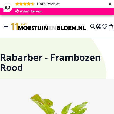
×
1045
Reviews
9,2
Ga naar de inhoud
Toggle Nav
Account
Verlan
Wi
Search
Rabarber - Frambozen
Rood