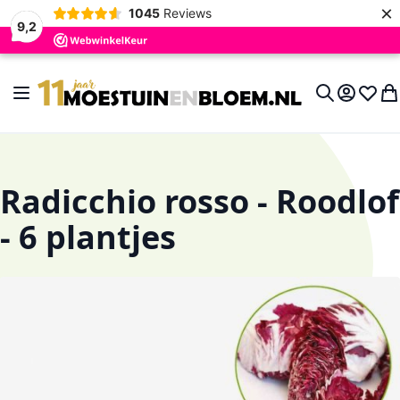
×
1045
Reviews
9,2
Ga naar de inhoud
Toggle Nav
Account
Verlan
Wi
Search
Radicchio rosso - Roodlof
- 6 plantjes