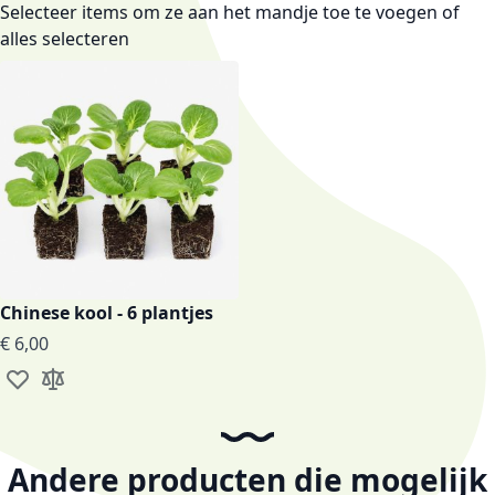
Selecteer items om ze aan het mandje toe te voegen of
alles selecteren
Chinese kool - 6 plantjes
€ 6,00
Voeg toe aan verlanglijst
Toevoegen om te vergelijken
Andere producten die mogelijk