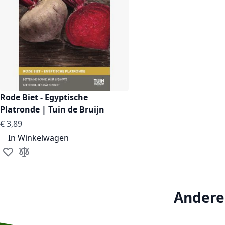
Rode Biet - Egyptische
Platronde | Tuin de Bruijn
€ 3,89
In Winkelwagen
Voeg toe aan verlanglijst
Toevoegen om te vergelijken
Andere 