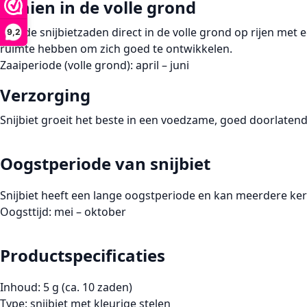
Zaaien in de volle grond
Zaai de
snijbietzaden
direct in de
volle grond
op rijen met 
9,2
ruimte hebben om zich goed te ontwikkelen.
Zaaiperiode (volle grond):
april – juni
Verzorging
Snijbiet groeit het beste in een voedzame, goed doorlate
Oogstperiode van snijbiet
Snijbiet heeft een
lange oogstperiode
en kan meerdere keren
Oogsttijd:
mei – oktober
Productspecificaties
Inhoud:
5 g (ca. 10 zaden)
Type:
snijbiet met kleurige stelen