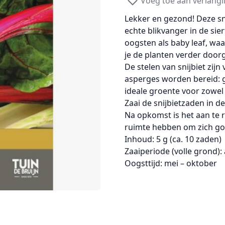
Voeg toe aan verlangli
Lekker en gezond!
Deze
sn
echte blikvanger in de
sier
oogsten als
baby leaf
, waa
je de planten verder door
De stelen van snijbiet zij
asperges
worden bereid: g
ideale groente voor zowel
Zaai de
snijbietzaden
in de
Na opkomst is het aan te 
ruimte hebben om zich go
Inhoud:
5 g (ca. 10 zaden)
Zaaiperiode (volle grond):
Oogsttijd:
mei – oktober