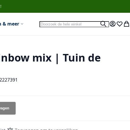
!
Search
n & meer
Search
Account
Verlan
Wi
ainbow mix | Tuin de
2227391
wagen