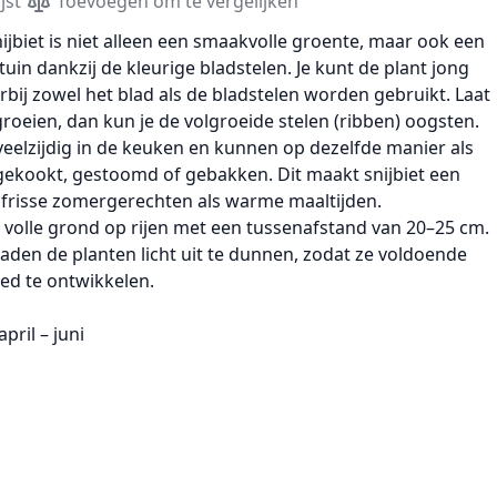
jst
Toevoegen om te vergelijken
ijbiet
is niet alleen een smaakvolle groente, maar ook een
tuin
dankzij de
kleurige bladstelen
. Je kunt de plant jong
rbij zowel het blad als de bladstelen worden gebruikt. Laat
groeien, dan kun je de
volgroeide stelen (ribben)
oogsten.
n veelzijdig in de keuken en kunnen op
dezelfde manier als
ekookt, gestoomd of gebakken. Dit maakt snijbiet een
 frisse zomergerechten als warme maaltijden.
 volle grond op
rijen met een tussenafstand van 20–25 cm
.
raden de planten
licht uit te dunnen
, zodat ze voldoende
ed te ontwikkelen.
april – juni