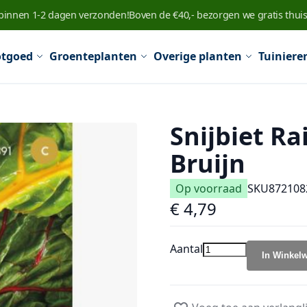
 binnen 1-2 dagen verzonden!
Boven de €40,- bezorgen we gratis thuis
tgoed
Groenteplanten
Overige planten
Tuiniere
Snijbiet R
Bruijn
Op voorraad
SKU
872108
€ 4,79
Aantal
In Winkel