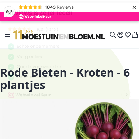
×
1043
Reviews
9,2
Ga naar de inhoud
Toggle Nav
Account
Verlan
Wi
Search
Rode Bieten - Kroten - 6
plantjes