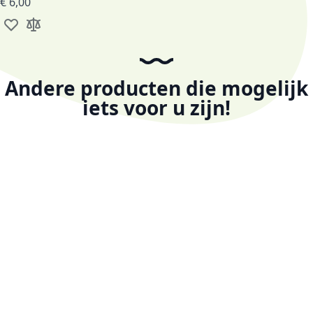
Voeg toe aan verlanglijst
Toevoegen om te vergelijken
Andere producten die mogelijk
iets voor u zijn!