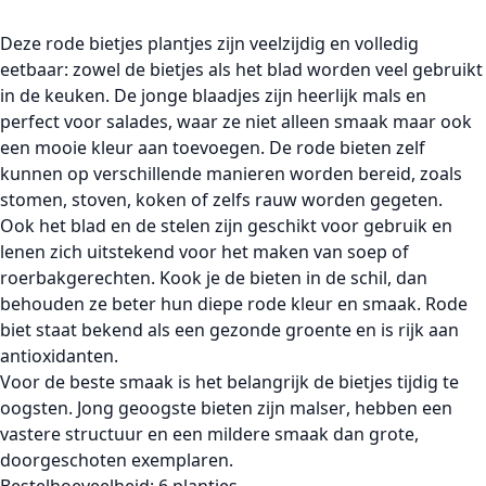
Deze
rode bietjes plantjes
zijn veelzijdig en volledig
eetbaar: zowel de
bietjes
als het
blad
worden veel gebruikt
in de keuken. De
jonge blaadjes
zijn heerlijk mals en
perfect voor
salades
, waar ze niet alleen smaak maar ook
een mooie kleur aan toevoegen. De rode bieten zelf
kunnen op verschillende manieren worden bereid, zoals
stomen, stoven, koken
of zelfs
rauw
worden gegeten.
Ook het
blad en de stelen
zijn geschikt voor gebruik en
lenen zich uitstekend voor het maken van
soep
of
roerbakgerechten. Kook je de bieten
in de schil
, dan
behouden ze beter hun diepe rode kleur en smaak.
Rode
biet
staat bekend als een gezonde groente en is
rijk aan
antioxidanten
.
Voor de beste smaak is het belangrijk de
bietjes tijdig te
oogsten
. Jong geoogste bieten zijn
malser
, hebben een
vastere structuur
en een mildere smaak dan grote,
doorgeschoten exemplaren.
Bestelhoeveelheid:
6 plantjes