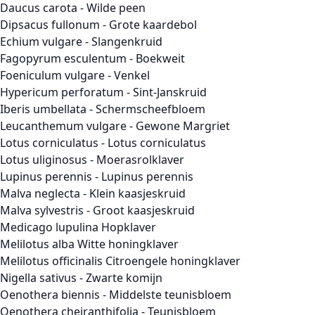
Daucus carota - Wilde peen
Dipsacus fullonum - Grote kaardebol
Echium vulgare - Slangenkruid
Fagopyrum esculentum - Boekweit
Foeniculum vulgare - Venkel
Hypericum perforatum - Sint-Janskruid
Iberis umbellata - Schermscheefbloem
Leucanthemum vulgare - Gewone Margriet
Lotus corniculatus - Lotus corniculatus
Lotus uliginosus - Moerasrolklaver
Lupinus perennis - Lupinus perennis
Malva neglecta - Klein kaasjeskruid
Malva sylvestris - Groot kaasjeskruid
Medicago lupulina Hopklaver
Melilotus alba Witte honingklaver
Melilotus officinalis Citroengele honingklaver
Nigella sativus - Zwarte komijn
Oenothera biennis - Middelste teunisbloem
Oenothera cheiranthifolia - Teunisbloem