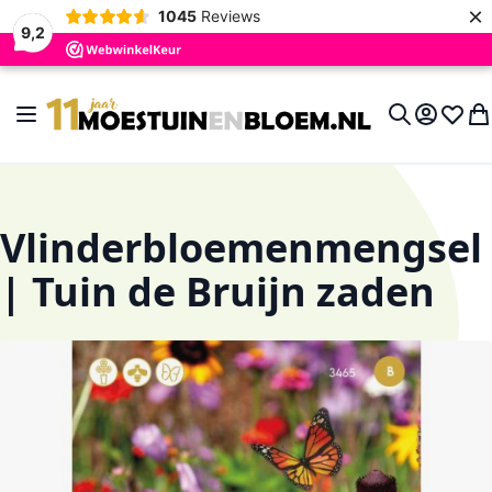
×
1045
Reviews
9,2
Ga naar de inhoud
Toggle Nav
Account
Verlan
Wi
Search
Vlinderbloemenmengsel
| Tuin de Bruijn zaden