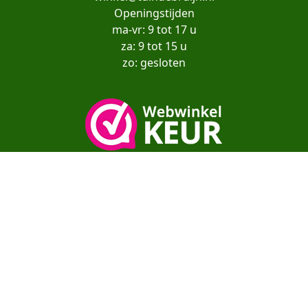
Openingstijden
ma-vr: 9 tot 17 u
za: 9 tot 15 u
zo: gesloten
Copyright© moestuinenbloem.nl