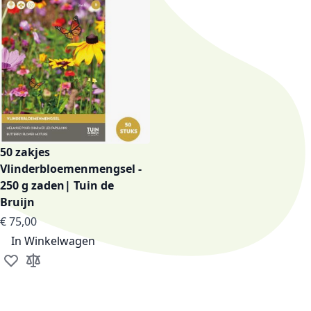
50 zakjes
Vlinderbloemenmengsel -
250 g zaden| Tuin de
Bruijn
€ 75,00
In Winkelwagen
Voeg toe aan verlanglijst
Toevoegen om te vergelijken