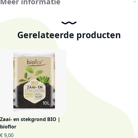
Meer informatie
Gerelateerde producten
Zaai- en stekgrond BIO |
bioflor
Vanaf
€ 9,00