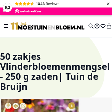
×
1043
Reviews
9,2
Ga naar de inhoud
Toggle Nav
Account
Verlan
Wi
Search
50 zakjes
Vlinderbloemenmengsel
- 250 g zaden| Tuin de
Bruijn