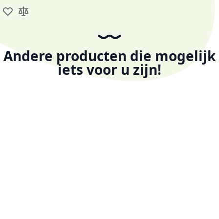
Voeg toe aan verlanglijst
Toevoegen om te vergelijken
Andere producten die mogelijk
iets voor u zijn!