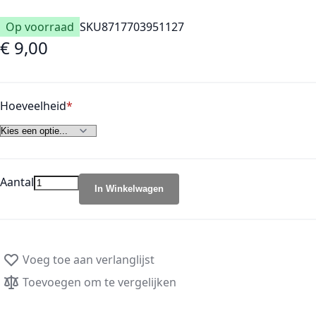
Op voorraad
SKU
8717703951127
€ 9,00
Vanaf
Hoeveelheid
Aantal
In Winkelwagen
Voeg toe aan verlanglijst
Toevoegen om te vergelijken