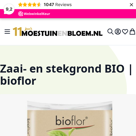
×
1047
Reviews
9,2
Ga naar de inhoud
Toggle Nav
Account
Verlan
Wi
Search
Zaai- en stekgrond BIO |
bioflor