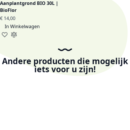
Aanplantgrond BIO 30L |
BioFlor
€ 14,00
In Winkelwagen
Voeg toe aan verlanglijst
Toevoegen om te vergelijken
Andere producten die mogelijk
iets voor u zijn!