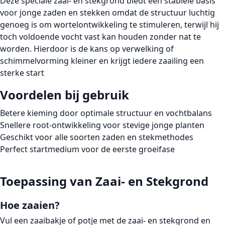
Deze speciale
zaai- en stekgrond
biedt een stabiele basis
voor jonge zaden en stekken omdat de structuur luchtig
genoeg is om wortelontwikkeling te stimuleren, terwijl hij
toch voldoende vocht vast kan houden zonder nat te
worden. Hierdoor is de kans op
verwelking
of
schimmelvorming kleiner en krijgt iedere zaailing een
sterke start
Voordelen bij gebruik
Betere kieming
door optimale structuur en vochtbalans
Snellere root-ontwikkeling
voor stevige jonge planten
Geschikt voor alle soorten zaden
en stekmethodes
Perfect startmedium
voor de eerste groeifase
Toepassing van Zaai- en Stekgrond
Hoe zaaien?
Vul een zaaibakje of potje met de
zaai- en stekgrond
en