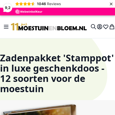
×
1046
Reviews
9,2
Ga naar de inhoud
Toggle Nav
Account
Verlan
Wi
Search
Zadenpakket 'Stamppot'
in luxe geschenkdoos -
12 soorten voor de
moestuin