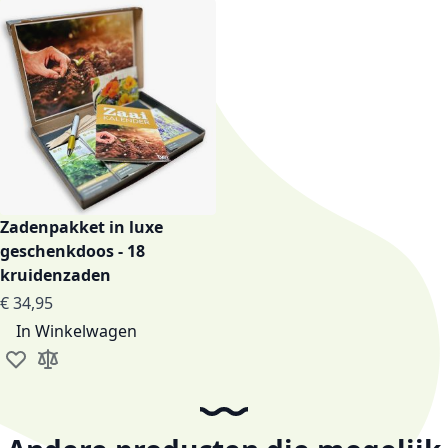
Zadenpakket in luxe
geschenkdoos - 18
kruidenzaden
€ 34,95
In Winkelwagen
Voeg toe aan verlanglijst
Toevoegen om te vergelijken