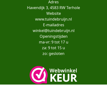
Adres
Havendijk 3, 4583 RW Terhole
Website
www.tuindebruijn.nl
E-mailadres
winkel@tuindebruijn.nl
Openingstijden
ma-vr: 9 tot 17 u
za: 9 tot 15 u
zo: gesloten
Copyright© moestuinenbloem.nl