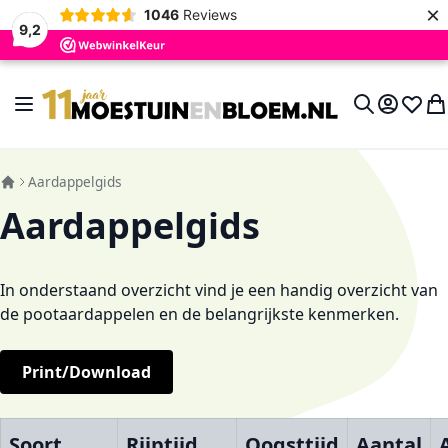
×
1046
Reviews
9,2
Ga naar de inhoud
Toggle Nav
Account
Verlan
Wi
Search
Aardappelgids
Aardappelgids
In onderstaand overzicht vind je een handig overzicht van
de pootaardappelen en de belangrijkste kenmerken.
Print/Download
Soort
Rijptijd
Oogsttijd
Aantal