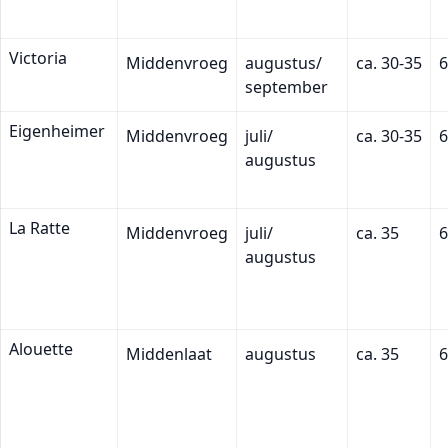
Victoria
Middenvroeg
augustus/
ca. 30-35
6
september
Eigenheimer
Middenvroeg
juli/
ca. 30-35
6
augustus
La Ratte
Middenvroeg
juli/
ca. 35
6
augustus
Alouette
Middenlaat
augustus
ca. 35
6