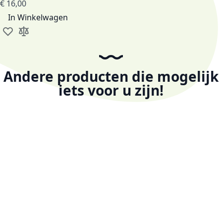
€ 16,00
In Winkelwagen
Voeg toe aan verlanglijst
Toevoegen om te vergelijken
Andere producten die mogelijk
iets voor u zijn!