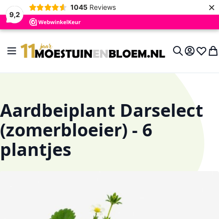
×
1045
Reviews
9,2
Ga naar de inhoud
Toggle Nav
Account
Verlan
Wi
Search
Aardbeiplant Darselect
(zomerbloeier) - 6
plantjes