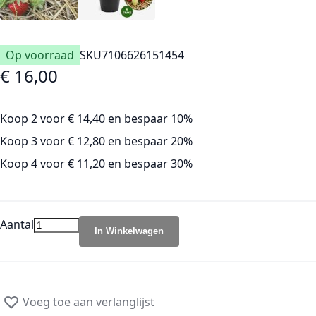
Op voorraad
SKU
7106626151454
€ 16,00
Koop 2 voor
€ 14,40
en
bespaar
10
%
Koop 3 voor
€ 12,80
en
bespaar
20
%
Koop 4 voor
€ 11,20
en
bespaar
30
%
Aantal
In Winkelwagen
Voeg toe aan verlanglijst