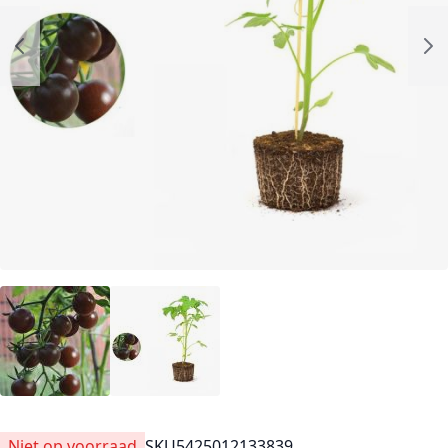
Niet op voorraad
SKU
5425012133839