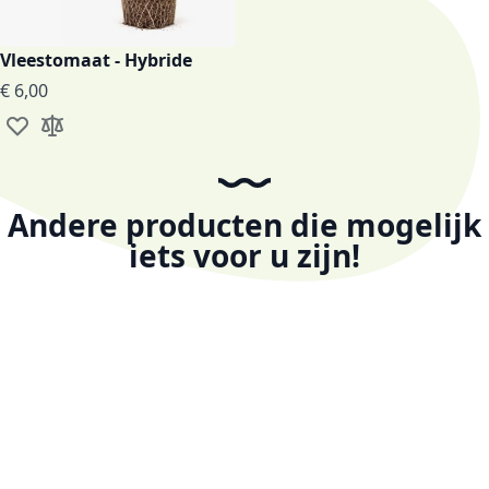
Vleestomaat - Hybride
€ 6,00
Voeg toe aan verlanglijst
Toevoegen om te vergelijken
Andere producten die mogelijk
iets voor u zijn!