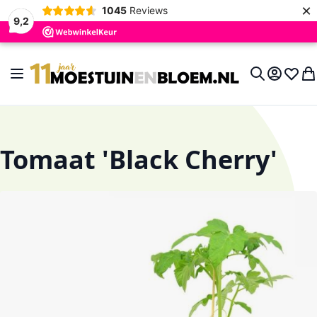
×
1045
Reviews
9,2
Ga naar de inhoud
Toggle Nav
Account
Verlan
Wi
Search
Tomaat 'Black Cherry'