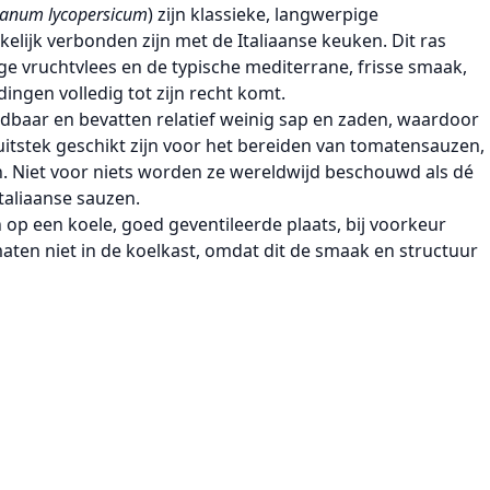
lanum lycopersicum
) zijn klassieke,
langwerpige
elijk verbonden zijn met de Italiaanse keuken. Dit ras
ige vruchtvlees
en de typische
mediterrane, frisse smaak
,
dingen volledig tot zijn recht komt.
dbaar
en bevatten relatief weinig sap en zaden, waardoor
itstek geschikt zijn voor het bereiden van
tomatensauzen,
n
. Niet voor niets worden ze wereldwijd beschouwd als dé
taliaanse sauzen.
n op een
koele, goed geventileerde plaats
, bij voorkeur
aten niet in de koelkast, omdat dit de smaak en structuur