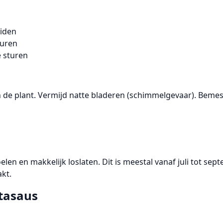
eiden
turen
e sturen
van de plant. Vermijd natte bladeren (schimmelgevaar). Bem
oelen en makkelijk loslaten. Dit is meestal vanaf juli tot s
kt.
tasaus