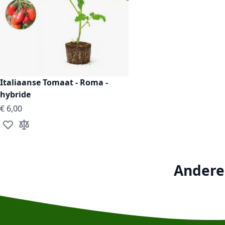
Italiaanse Tomaat - Roma -
hybride
€ 6,00
Voeg toe aan verlanglijst
Toevoegen om te vergelijken
Andere 