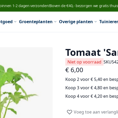
 binnen 1-2 dagen verzonden!
Boven de €40,- bezorgen we gratis thuis
tgoed
Groenteplanten
Overige planten
Tuiniere
Tomaat 'Sa
Niet op voorraad
SKU
54
€ 6,00
Koop 2 voor
€ 5,40
en
bes
Koop 3 voor
€ 4,80
en
bes
Koop 4 voor
€ 4,20
en
bes
Voeg toe aan verlangli