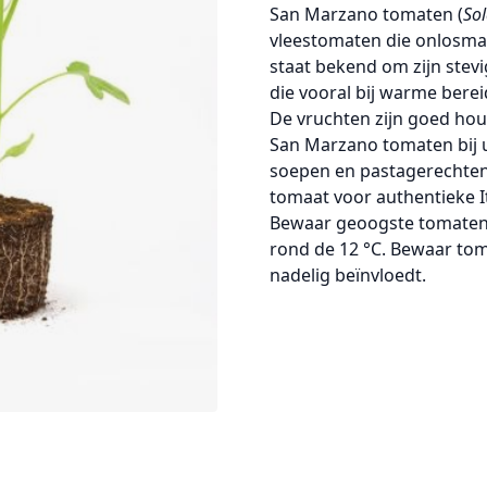
San Marzano tomaten
(
So
vleestomaten
die onlosmak
staat bekend om zijn
stev
die vooral bij warme berei
De vruchten zijn
goed hou
San Marzano tomaten bij u
soepen en pastagerechte
tomaat voor authentieke I
Bewaar geoogste tomate
rond de 12 °C. Bewaar tom
nadelig beïnvloedt.