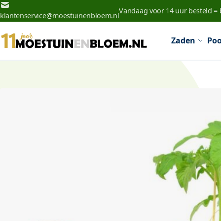
Ga naar de inhoud
Vandaag voor 14 uur besteld =
klantenservice@moestuinenbloem.nl
Zaden
Poo