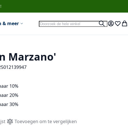
!
Search
n & meer
Search
Account
Verlan
Wi
n Marzano'
25012139947
paar
10
%
paar
20
%
paar
30
%
jst
Toevoegen om te vergelijken