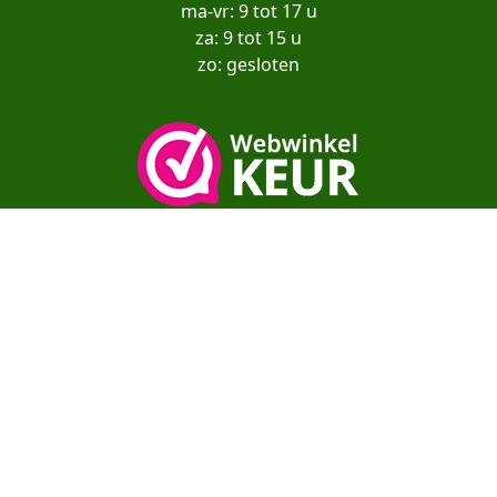
ma-vr: 9 tot 17 u
za: 9 tot 15 u
zo: gesloten
Copyright© moestuinenbloem.nl