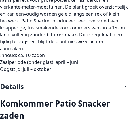
ras is perfect voor
grote potten
,
terras
,
balkon
en
vierkante-meter-moestuinen
. De plant groeit overzichtelijk
en kan eenvoudig worden geleid langs een
rek of klein
hekwerk
.
Patio Snacker
produceert een overvloed aan
knapperige, fris smakende komkommers
van circa
15 cm
lang
, volledig
zonder bittere smaak
. Door regelmatig en
tijdig te oogsten, blijft de plant nieuwe vruchten
aanmaken.
Inhoud:
ca.
10 zaden
Zaaiperiode (onder glas):
april – juni
Oogsttijd:
juli – oktober
Details
Komkommer Patio Snacker
zaden