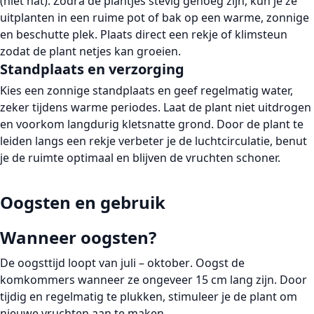
(niet nat). Zodra de plantjes stevig genoeg zijn, kun je ze
uitplanten in een ruime pot of bak op een
warme, zonnige
en beschutte plek
. Plaats direct een rekje of klimsteun
zodat de plant netjes kan groeien.
Standplaats en verzorging
Kies een
zonnige standplaats
en geef regelmatig water,
zeker tijdens warme periodes. Laat de plant niet uitdrogen
en voorkom langdurig kletsnatte grond. Door de plant te
leiden langs een rekje verbeter je de luchtcirculatie, benut
je de ruimte optimaal en blijven de vruchten schoner.
Oogsten en gebruik
Wanneer oogsten?
De
oogsttijd
loopt van
juli – oktober
. Oogst de
komkommers wanneer ze ongeveer
15 cm
lang zijn. Door
tijdig en regelmatig te plukken
, stimuleer je de plant om
nieuwe vruchten aan te maken.