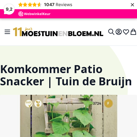
×
1047
Reviews
9,2
Ga naar de inhoud
Toggle Nav
Account
Verlan
Wi
Search
Komkommer Patio
Snacker | Tuin de Bruijn