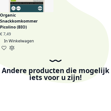
Organic
Snackkomkommer
Picolino (BIO)
€ 7,49
In Winkelwagen
Voeg toe aan verlanglijst
Toevoegen om te vergelijken
Andere producten die mogelijk
iets voor u zijn!