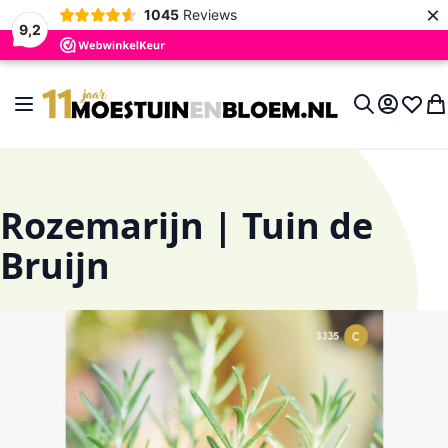
×
1045
Reviews
9,2
Ga naar de inhoud
Toggle Nav
Account
Verlan
Wi
Search
Rozemarijn | Tuin de
Bruijn