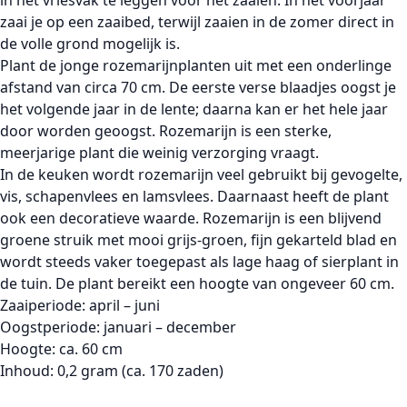
in het
vriesvak
te leggen vóór het zaaien. In het voorjaar
zaai je op een zaaibed, terwijl zaaien in de zomer direct in
de
volle grond
mogelijk is.
Plant de jonge rozemarijnplanten uit met een onderlinge
afstand van circa
70 cm
. De eerste verse blaadjes oogst je
het volgende jaar in de lente; daarna kan er het
hele jaar
door
worden geoogst. Rozemarijn is een sterke,
meerjarige plant die weinig verzorging vraagt.
In de keuken wordt rozemarijn veel gebruikt bij
gevogelte,
vis, schapenvlees en lamsvlees
. Daarnaast heeft de plant
ook een decoratieve waarde. Rozemarijn is een
blijvend
groene struik
met mooi grijs-groen, fijn gekarteld blad en
wordt steeds vaker toegepast als
lage haag
of sierplant in
de tuin. De plant bereikt een hoogte van ongeveer
60 cm
.
Zaaiperiode:
april – juni
Oogstperiode:
januari – december
Hoogte:
ca. 60 cm
Inhoud:
0,2 gram (ca. 170 zaden)