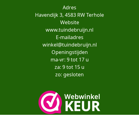
Adres
Havendijk 3, 4583 RW Terhole
Website
www.tuindebruijn.nl
E-mailadres
winkel@tuindebruijn.nl
Openingstijden
ma-vr: 9 tot 17 u
za: 9 tot 15 u
zo: gesloten
Copyright© moestuinenbloem.nl