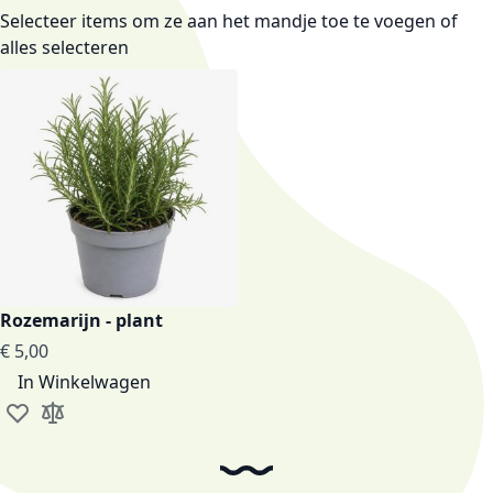
Selecteer items om ze aan het mandje toe te voegen of
alles selecteren
Rozemarijn - plant
€ 5,00
In Winkelwagen
Voeg toe aan verlanglijst
Toevoegen om te vergelijken