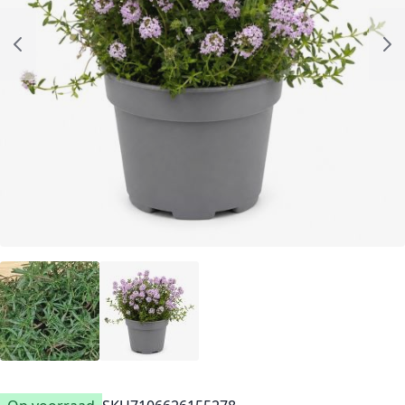
Op voorraad
SKU
7106626155278