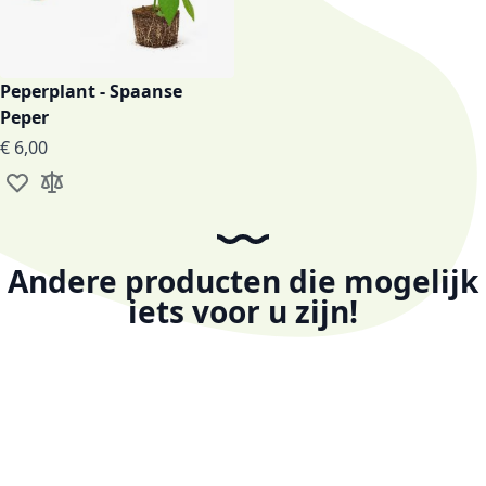
Peperplant - Spaanse
Peper
€ 6,00
Voeg toe aan verlanglijst
Toevoegen om te vergelijken
Andere producten die mogelijk
iets voor u zijn!