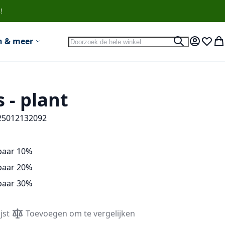
!
Search
n & meer
Search
Account
Verlan
Wi
 - plant
25012132092
paar
10
%
paar
20
%
paar
30
%
jst
Toevoegen om te vergelijken