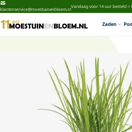
Ga naar de inhoud
Vandaag voor 14 uur besteld =
klantenservice@moestuinenbloem.nl
Zaden
Poo