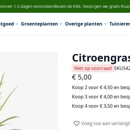
 binnen 1-2 dagen verzonden!
Boven de €40,- bezorgen we gratis thuis
tgoed
Groenteplanten
Overige planten
Tuiniere
Citroengras
Niet op voorraad
SKU
54
€ 5,00
Koop 2 voor
€ 4,50
en
bes
Koop 3 voor
€ 4,00
en
bes
Koop 4 voor
€ 3,50
en
bes
Voeg toe aan verlangli