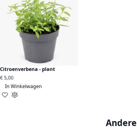
Citroenverbena - plant
€ 5,00
In Winkelwagen
Voeg toe aan verlanglijst
Toevoegen om te vergelijken
Andere 