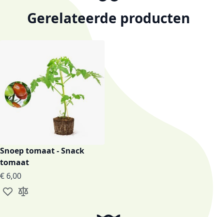
Gerelateerde producten
Snoep tomaat - Snack
tomaat
€ 6,00
Voeg toe aan verlanglijst
Toevoegen om te vergelijken