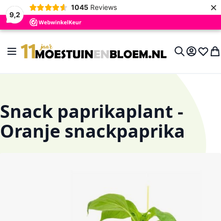
×
1045
Reviews
9,2
Ga naar de inhoud
Toggle Nav
Account
Verlan
Wi
Search
Snack paprikaplant -
Oranje snackpaprika