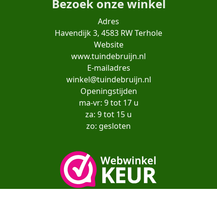
Bezoek onze winkel
Adres
Havendijk 3, 4583 RW Terhole
Website
www.tuindebruijn.nl
E-mailadres
winkel@tuindebruijn.nl
Openingstijden
ma-vr: 9 tot 17 u
za: 9 tot 15 u
zo: gesloten
Copyright© moestuinenbloem.nl