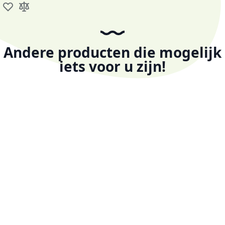
Voeg toe aan verlanglijst
Toevoegen om te vergelijken
Andere producten die mogelijk
iets voor u zijn!