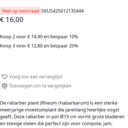
Niet op voorraad
SKU
5425012135444
€ 16,00
Koop 2 voor
€ 14,40
en
bespaar
10
%
Koop 3 voor
€ 12,80
en
bespaar
20
%
Voeg toe aan verlanglijst
Toevoegen om te vergelijken
De
rabarber plant (Rheum rhabarbarum)
is een sterke
meerjarige moestuinplant
die jarenlang heerlijke oogst
geeft. Deze
rabarber in pot Ø19 cm
vormt grote bladeren
en stevige stelen die perfect zijn voor compote, jam,