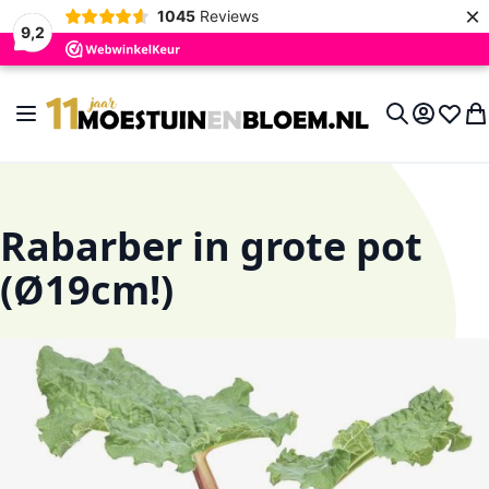
×
1045
Reviews
9,2
Ga naar de inhoud
Toggle Nav
Account
Verlan
Wi
Search
Rabarber in grote pot
(Ø19cm!)