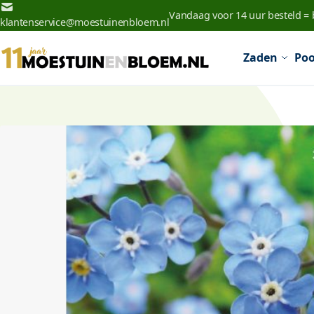
Ga naar de inhoud
Vandaag voor 14 uur besteld =
klantenservice@moestuinenbloem.nl
Zaden
Poo