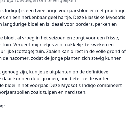
jst
Toevoegen om te vergelijken
is Indigo)
is een
tweejarige
voorjaarsbloeier
met prachtige,
jes
en een herkenbaar
geel hartje
. Deze klassieke
Myosotis
én langdurige bloei en is ideaal voor borders, perken en
je
bloeit al vroeg in het seizoen en zorgt voor een frisse,
e tuin.
Vergeet-mij-nietjes
zijn makkelijk te kweken en
urlijke (cottage) tuin. Zaaien kan direct
in de volle grond
of
in de
nazomer
, zodat de jonge planten zich stevig kunnen
 genoeg zijn, kun je ze
uitplanten op de definitieve
e daar kunnen doorgroeien, hoe beter ze de winter
e bloei in het voorjaar. Deze
Myosotis Indigo
combineert
oorjaarsbollen
zoals tulpen en narcissen.
ber