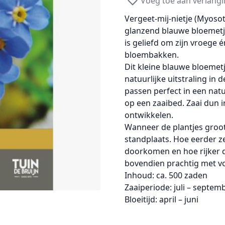
Voeg toe aan verlangli
Vergeet-mij-nietje (Myosot
glanzend blauwe bloemet
is geliefd om zijn vroege 
bloembakken.
Dit
kleine blauwe bloemet
natuurlijke uitstraling in d
passen perfect in een natu
op een
zaaibed
. Zaai dun 
ontwikkelen.
Wanneer de plantjes groot
standplaats
. Hoe eerder z
doorkomen en hoe rijker d
bovendien prachtig met
v
Inhoud:
ca.
500 zaden
Zaaiperiode:
juli – septem
Bloeitijd:
april – juni