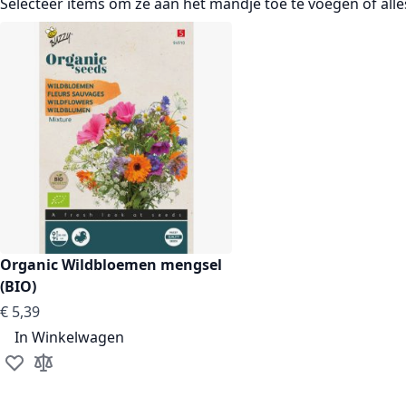
Selecteer items om ze aan het mandje toe te voegen of
all
Organic Wildbloemen mengsel
(BIO)
€ 5,39
In Winkelwagen
Voeg toe aan verlanglijst
Toevoegen om te vergelijken