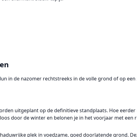
gen
 dun
in de nazomer
rechtstreeks
in de volle grond
of op een
worden
uitgeplant op de definitieve standplaats
. Hoe eerder
s door de winter en belonen je in het voorjaar met een ri
fschaduwrijke plek in voedzame, goed doorlatende grond. D