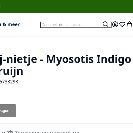
!
Search
n & meer
Search
Account
Verlan
Wi
-nietje - Myosotis Indigo
ruijn
6733298
wagen