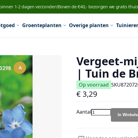
 binnen 1-2 dagen verzonden!
Boven de €40,- bezorgen we gratis thuis
tgoed
Groenteplanten
Overige planten
Tuiniere
Vergeet-mij
| Tuin de B
Op voorraad
SKU
872072
€ 3,29
Aantal
In Winkel