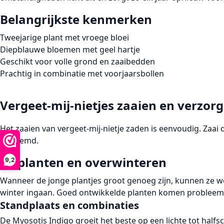
Belangrijkste kenmerken
Tweejarige plant
met vroege bloei
Diepblauwe bloemen
met geel hartje
Geschikt voor
volle grond
en
zaaibedden
Prachtig in combinatie met
voorjaarsbollen
Vergeet-mij-nietjes zaaien en verzor
Het zaaien van
vergeet-mij-nietje zaden
is eenvoudig. Zaai
ontkiemd.
Uitplanten en overwinteren
9,2
Wanneer de jonge plantjes groot genoeg zijn, kunnen ze 
winter ingaan. Goed ontwikkelde planten komen probleemloo
Standplaats en combinaties
De
Myosotis Indigo
groeit het beste op een lichte tot hal